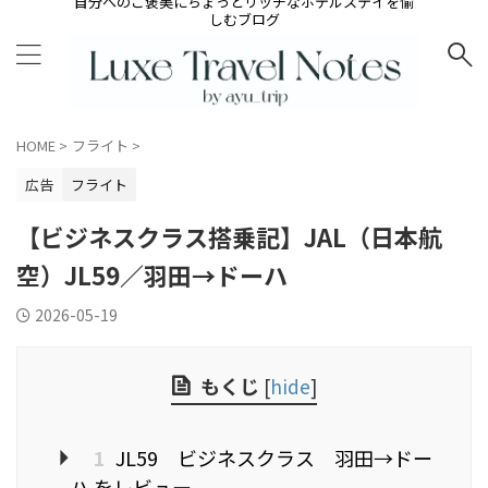
自分へのご褒美にちょっとリッチなホテルステイを愉
しむブログ
HOME
>
フライト
>
広告
フライト
【ビジネスクラス搭乗記】JAL（日本航
空）JL59／羽田→ドーハ
2026-05-19
もくじ
[
hide
]
1
JL59 ビジネスクラス 羽田→ドー
ハ をレビュー